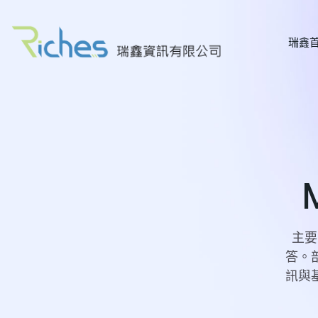
瑞鑫
主要
答。
訊與