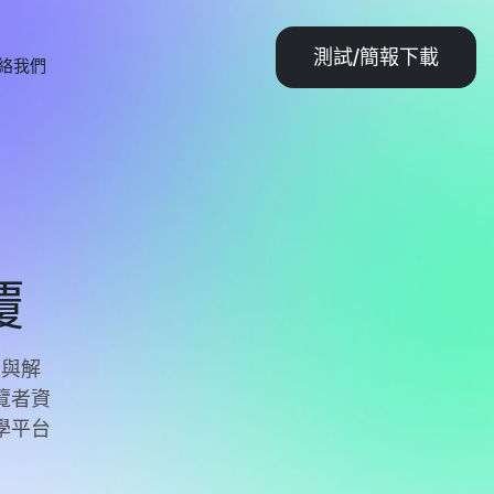
測試/簡報下載
絡我們
覆
明與解
覽者資
學平台