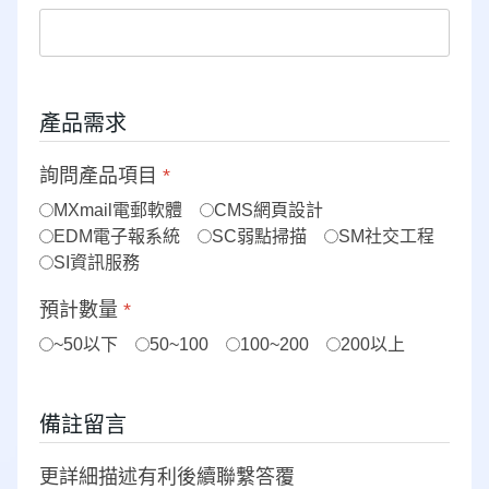
產品需求
詢問產品項目
*
MXmail電郵軟體
CMS網頁設計
EDM電子報系統
SC弱點掃描
SM社交工程
SI資訊服務
預計數量
*
~50以下
50~100
100~200
200以上
備註留言
更詳細描述有利後續聯繫答覆