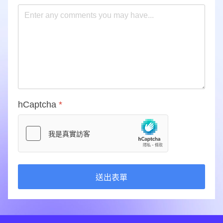
hCaptcha
*
送出表單