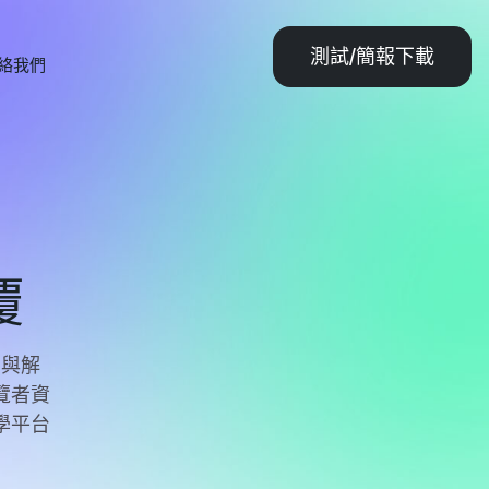
測試/簡報下載
絡我們
覆
明與解
覽者資
學平台