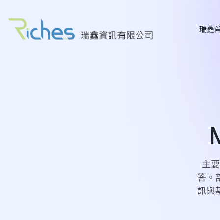
瑞鑫
主要
答。
訊與