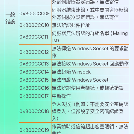
外寄伺服器設定錯誤，無法寄信
伺服器結束連線，或中間閘道器斷線
0x800CCC0F
一般
外寄伺服器設定錯誤，無法寄信
錯誤
0x800CCC10
無法辨認郵件位址
伺服器無法辨認的群組名單 ( Mailing
0x800CCC11
list)
無法傳送 Windows Socket 的要求動
0x800CCC12
作
0x800CCC13
無法接收 Windows Socket 回應動作
0x800CCC14
無法起始 Winsock
0x800CCC15
無法開啟 Windows Socket
0x800CCC16
無法辨認使用者帳號，或帳號錯誤
0x800CCC17
中斷操作
登入失敗（例如：不需要安全密碼認
0x800CCC18
證登入，但卻設了安全密碼認證登
入）
作業逾時或
信箱超出容量限額，無法
0x800CCC19
收信