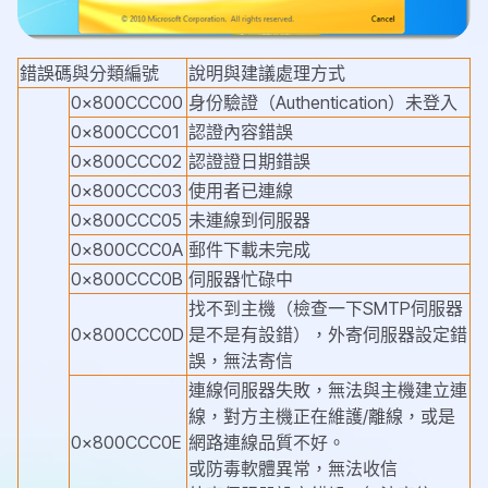
錯誤碼與分類編號
說明與建議處理方式
0x800CCC00
身份驗證（Authentication）未登入
0x800CCC01
認證內容錯誤
0x800CCC02
認證證日期錯誤
0x800CCC03
使用者已連線
0x800CCC05
未連線到伺服器
0x800CCC0A
郵件下載未完成
0x800CCC0B
伺服器忙碌中
找不到主機（檢查一下SMTP伺服器
0x800CCC0D
是不是有設錯），
外寄伺服器設定錯
誤，無法寄信
連線伺服器失敗，無法與主機建立連
線，對方主機正在維護/離線，或是
0x800CCC0E
網路連線品質不好。
或
防毒軟體異常，無法收信