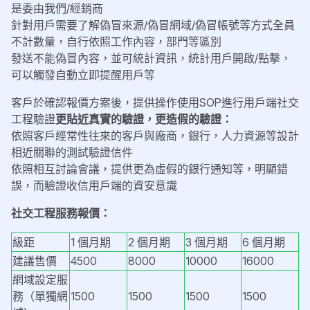
是委由我們/經銷商
針對用戶需要了解偽冒來源/偽冒網域/偽冒帳號等方式全員
不計數量，自行依照工作內容，部門等區別
發送不能偽冒內容，並可統計資訊，統計用戶開啟/點擊，
可以觸發自動立即提醒用戶等
客戶於確認報價方案後，提供操作使用SOP進行用戶端社交
工程驗證
更貼近真實的驗證，更造假的驗證：
依照客戶經常性往來的客戶與廠商，銀行，人力資源等設計
相近關聯的測試驗證信件
依照相互討論會議，提供更為虛假的銀行通知等，明顯錯
誤，而驗證收信用戶端的資安意識
社交工程服務報價：
級距
1 個月期
2 個月期
3 個月期
6 個月期
建議售價
4500
8000
10000
16000
網域設定服
務（單獨網
1500
1500
1500
1500