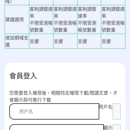
域）
客制調整速
客制調整速
客制調整
客制調整速
率
率
速率
率
建議適用
不限受測帳
不限受測帳
不限受測
不限受測帳
號數量
號數量
帳號數量
號數量
增加網域支
支援
支援
支援
支援
援
會員登入
您需要登入權限後，相關特定權限下載/閱讀文章，才
會顯示與可進行下載
用戶名
顯示