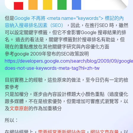
但是
Google 不再將 <meta name="keywords"> 標記的內
容納入搜尋排名因素（SEO）
，因此，在進行SEO 時，雖然
可以設定關鍵字標籤，但它不會影響Google 搜尋結果的排
名。 過去的看法是，關鍵字標籤對於搜尋排名有助益，但
現在的重點應放在其他關鍵字研究與內容優化方面
參考google 2009年發布的SEO政策說明
https://developers.google.com/search/blog/2009/09/googl
does-not-use-keywords-meta-tag?hl=zh-tw
目前實務上的經驗，這些原來的做法，至今日仍有一定的檢
索參考
只是加權分，逐步由內容設計標題大小顏色重點（過度優化
跟多媒體，不在是檢索優勢，但需增加可響應式瀏覽等，以
及
文章原創
的作為加重積分
所以：
在網站經營上，
需要經常更新網站內容
，
網站文章存量
，以