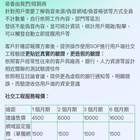
是委由我們/經銷商
針對用戶需要了解偽冒來源/偽冒網域/偽冒帳號等方式全員
不計數量，自行依照工作內容，部門等區別
發送不能偽冒內容，並可統計資訊，統計用戶開啟/點擊，
可以觸發自動立即提醒用戶等
客戶於確認報價方案後，提供操作使用SOP進行用戶端社交
工程驗證
更貼近真實的驗證，更造假的驗證：
依照客戶經常性往來的客戶與廠商，銀行，人力資源等設計
相近關聯的測試驗證信件
依照相互討論會議，提供更為虛假的銀行通知等，明顯錯
誤，而驗證收信用戶端的資安意識
社交工程服務報價：
級距
1 個月期
2 個月期
3 個月期
6 個月期
建議售價
4500
8000
10000
16000
網域設定服
務（單獨網
1500
1500
1500
1500