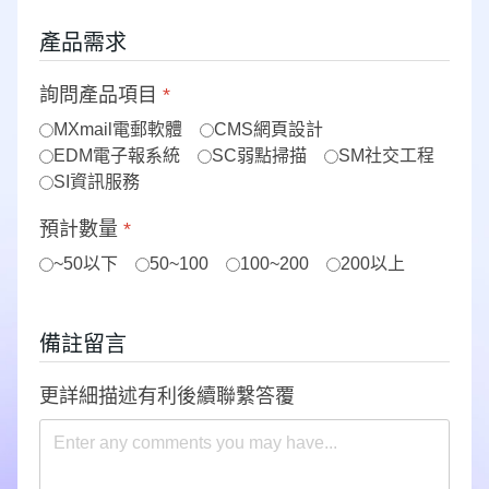
產品需求
詢問產品項目
*
MXmail電郵軟體
CMS網頁設計
EDM電子報系統
SC弱點掃描
SM社交工程
SI資訊服務
預計數量
*
~50以下
50~100
100~200
200以上
備註留言
更詳細描述有利後續聯繫答覆