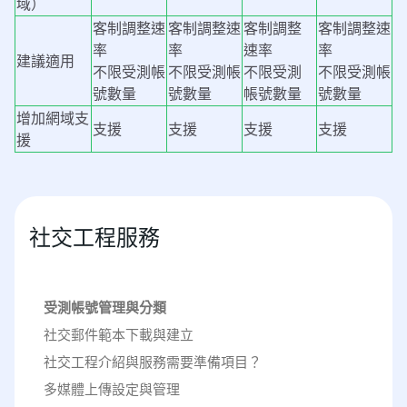
域）
客制調整速
客制調整速
客制調整
客制調整速
率
率
速率
率
建議適用
不限受測帳
不限受測帳
不限受測
不限受測帳
號數量
號數量
帳號數量
號數量
增加網域支
支援
支援
支援
支援
援
社交工程服務
受測帳號管理與分類
社交郵件範本下載與建立
社交工程介紹與服務需要準備項目？
多媒體上傳設定與管理