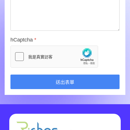
hCaptcha
*
送出表單