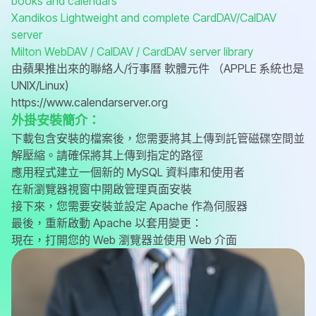
books and calendars
Xandikos
Lightweight and complete CardDAV/CalDAV
server
Milton
WebDAV / CalDAV / CardDAV server library
由蘋果推出來的聯絡人/行事曆 軟體元件 （APPLE 系統也是
UNIX/Linux)
https://www.calendarserver.org
外掛安裝簡介：
下載包含安裝的檔案後，您需要將其上傳到託管磁碟空間並
解壓縮。請確保將其上傳到指定的路徑
應用程式建立一個新的 MySQL 資料庫和使用者
在新瀏覽器視窗中開啟管理頁面安裝
接下來，您需要安裝並設定 Apache 作為伺服器
最後，重新啟動 Apache 以套用變更：
現在，打開您的 Web 瀏覽器並使用 Web 介面