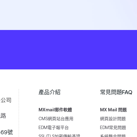
產品介紹
常見問題FAQ
MXmail郵件軟體
MX Mail 問題
光路
CMS網頁站台應用
網頁設計問題
EDM電子報平台
EDM常見問題
69號
SSL/TLS加密傳輸憑證
系統整合問題