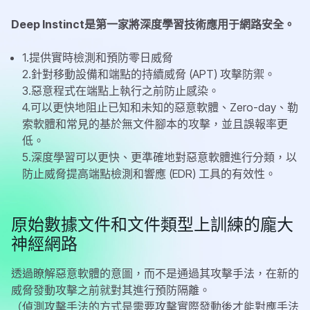
Deep Instinct
是第一家將
深度學習
技術應用于網路安全。
1.提供實時檢測和預防零日威脅
2.針對移動設備和端點的持續威脅 (APT) 攻擊防禦。
3.惡意程式在端點上執行之前防止感染。
4.可以更快地阻止已知和未知的惡意軟體、Zero-day、勒
索軟體和常見的基於無文件腳本的攻擊，並且誤報率更
低。
5.深度學習可以更快、更準確地對惡意軟體進行分類，以
防止威脅提高端點檢測和響應 (EDR) 工具的有效性。
原始數據文件和文件類型上訓練的龐大
神經網路
透過瞭解惡意軟體的意圖，而不是通過其攻擊手法，在新的
威脅發動攻擊之前就對其進行預防隔離。
（偵測攻擊手法的方式是需要攻擊實際發動後才能對應手法